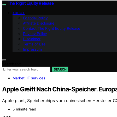
The Right Equity Release
ABOUT
Editorial Policy
Affiliate Disclosure
Contact The Right Equity Release
Privacy Policy
Disclaimer
Terms of Use
Impressum
Search for:
SEARCH
Market: IT services
Apple Greift Nach China-Speicher. Europa
Apple plant, Speicherchips vom chinesischen Hersteller 
5 minute read
TOTAL