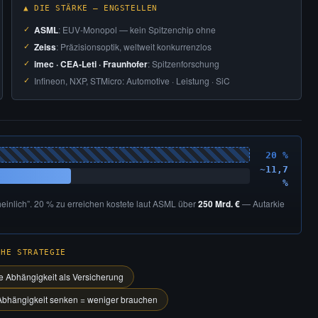
▲ DIE STÄRKE — ENGSTELLEN
ASML
: EUV-Monopol — kein Spitzenchip ohne
Zeiss
: Präzisionsoptik, weltweit konkurrenzlos
imec · CEA-Leti · Fraunhofer
: Spitzenforschung
Infineon, NXP, STMicro: Automotive · Leistung · SiC
20 %
~11,7
%
inlich”. 20 % zu erreichen kostete laut ASML über
250 Mrd. €
— Autarkie
CHE STRATEGIE
 Abhängigkeit als Versicherung
Abhängigkeit senken = weniger brauchen