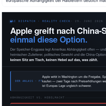
europäische Abhängigkeit bei Halbleitern deutlich ma
AI DISPATCH · REALITY CHECK
· 29. JUNI 2026
Apple greift nach China-
einmal diese Option.
Der Speicher-Engpass legt Amerikas Abhängigkeit offen — und 
heimischen Zulieferer, politisches Gewicht und die China-Optio
keinen Sitz am Tisch, keinen Hebel auf das, was zählt.
Apple wirbt in Washington um die Freigabe, S
kaufen — zwei Tage nach Preiserhöhungen weg
DER ANLASS · FT
ist Europas Lage ungleich schwerer.
ABHÄNGIGKEIT VS. HEBELMACHT