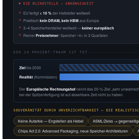
▼ DIE BLINDSTELLE — ABHÄNGIGKEIT
EU fertigt
< 10 %
der Halbleiter weltweit
Praktisch
kein DRAM, kein HBM
aus Europa
3–4 Speicherhersteller weltweit —
keiner europäisch
Reiner
Preisnehmer
: Speicher ~4× in 3 Quartalen
DER 20-PROZENT-TRAUM IST TOT
Ziel
bis 2030
Realität
(Kommission)
Der
Europäische Rechnungshof
nennt das 20-%-Ziel „sehr unwahrsche
bei der Spitzenfertigung ist auf absehbare Zeit nicht zu haben.
SOUVERÄNITÄT DURCH UNVERZICHTBARKEIT — DIE REALISTIS
Keine Autarkie — Engstellen als Hebel
ASML/Zeiss → gegenseitige
Chips Act 2.0: Advanced Packaging, neue Speicher-Architekturen