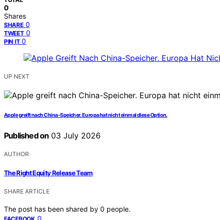
0
Shares
0
SHARE
0
TWEET
0
PIN IT
UP NEXT
Apple greift nach China-Speicher. Europa hat nicht einmal diese Option.
Published on
03 July 2026
AUTHOR
The Right Equity Release Team
SHARE ARTICLE
The post has been shared by
0
people.
0
FACEBOOK