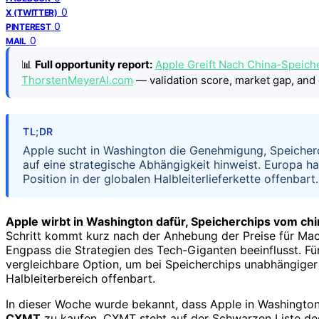
0
X (TWITTER)
0
PINTEREST
0
MAIL
📊
Full opportunity report:
Apple Greift Nach China-Speiche
ThorstenMeyerAI.com
— validation score, market gap, and 
TL;DR
Apple sucht in Washington die Genehmigung, Speicher
auf eine strategische Abhängigkeit hinweist. Europa h
Position in der globalen Halbleiterlieferkette offenbart.
Apple wirbt in Washington dafür, Speicherchips vom ch
Schritt kommt kurz nach der Anhebung der Preise für Macs
Engpass die Strategien des Tech-Giganten beeinflusst. Für
vergleichbare Option, um bei Speicherchips unabhängige
Halbleiterbereich offenbart.
In dieser Woche wurde bekannt, dass Apple in Washington
CXMT
zu kaufen. CXMT steht auf der Schwarzen Liste de