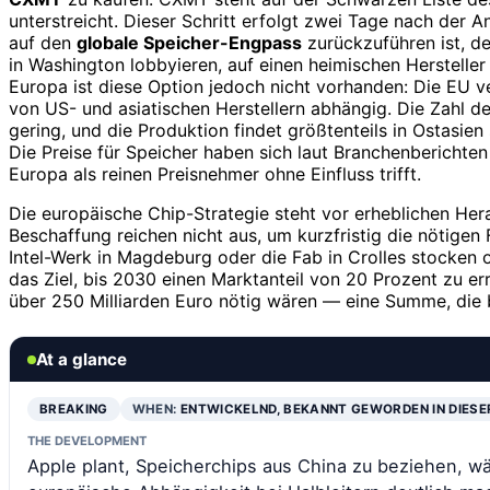
unterstreicht. Dieser Schritt erfolgt zwei Tage nach der 
auf den
globale Speicher-Engpass
zurückzuführen ist, de
in Washington lobbyieren, auf einen heimischen Hersteller
Europa ist diese Option jedoch nicht vorhanden: Die EU 
von US- und asiatischen Herstellern abhängig. Die Zahl d
gering, und die Produktion findet größtenteils in Ostasie
Die Preise für Speicher haben sich laut Branchenberichten 
Europa als reinen Preisnehmer ohne Einfluss trifft.
Die europäische Chip-Strategie steht vor erheblichen Her
Beschaffung reichen nicht aus, um kurzfristig die nötige
Intel-Werk in Magdeburg oder die Fab in Crolles stocken 
das Ziel, bis 2030 einen Marktanteil von 20 Prozent zu err
über 250 Milliarden Euro nötig wären — eine Summe, die be
At a glance
BREAKING
WHEN:
ENTWICKELND, BEKANNT GEWORDEN IN DIESE
THE DEVELOPMENT
Apple plant, Speicherchips aus China zu beziehen, wä